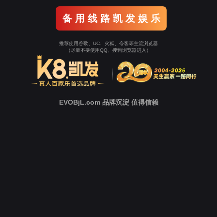
备 用 线 路 凯 发 娱 乐
推荐使用谷歌、UC、火狐、夸客等主流浏览器
（尽量不要使用QQ、搜狗浏览器进入）
EVOBjL.com 品牌沉淀 值得信赖